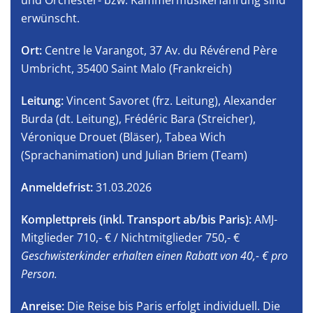
und Orchester- bzw. Kammermusikerfahrung sind
erwünscht.
Ort:
Centre le Varangot, 37 Av. du Révérend Père
Umbricht, 35400 Saint Malo (Frankreich)
Leitung:
Vincent Savoret (frz. Leitung), Alexander
Burda (dt. Leitung), Frédéric Bara (Streicher),
Véronique Drouet (Bläser), Tabea Wich
(Sprachanimation) und Julian Briem (Team)
Anmeldefrist:
31.03.2026
Komplettpreis (inkl. Transport ab/bis Paris):
AMJ-
Mitglieder 710,- € / Nichtmitglieder 750,- €
Geschwisterkinder erhalten einen Rabatt von 40,- € pro
Person.
Anreise:
Die Reise bis Paris erfolgt individuell. Die